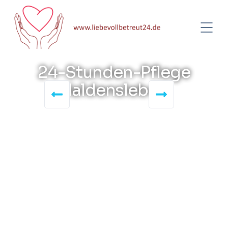
24-Stunden-Pflege
Haldensleben