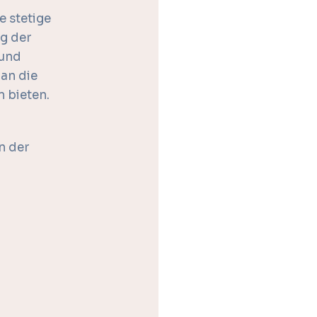
e stetige
g der
rund
an die
n bieten.
n der