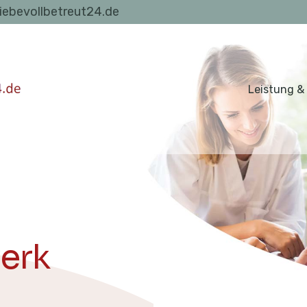
liebevollbetreut24.de
Leistung &
erk