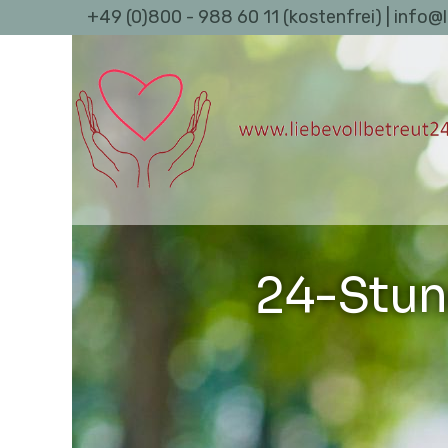
+49 (0)800 - 988 60 11 (kostenfrei) | info@
24-Stun