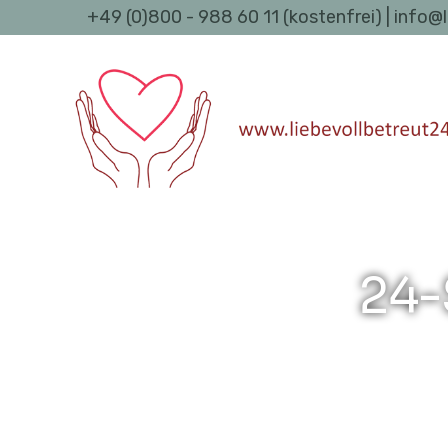
+49 (0)800 - 988 60 11 (kostenfrei) | info@
24-