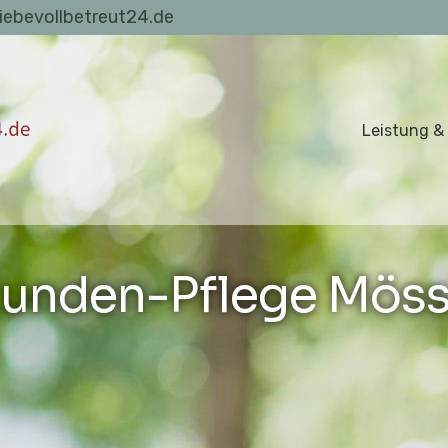
liebevollbetreut24.de
Leistung &
unden-Pflege Mös