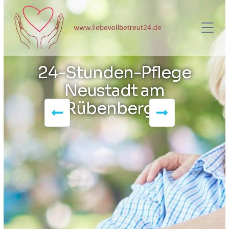
24-Stunden-Pflege
Neustadt am
Rübenberge