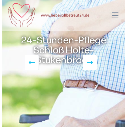
24-Stunden-Pflege
Schloß Holte-
Stukenbrock